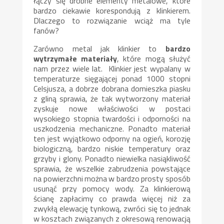
łączy się drobne elementy metalowe, które
bardzo ciekawie korespondują z klinkierem.
Dlaczego to rozwiązanie wciąż ma tyle
fanów?
Zarówno metal jak klinkier to
bardzo
wytrzymałe materiały
, które mogą służyć
nam przez wiele lat. Klinkier jest wypalany w
temperaturze sięgającej ponad 1000 stopni
Celsjusza, a dobrze dobrana domieszka piasku
z gliną sprawia, że tak wytworzony materiał
zyskuje nowe właściwości w postaci
wysokiego stopnia twardości i odporności na
uszkodzenia mechaniczne. Ponadto materiał
ten jest wyjątkowo odporny na ogień, korozję
biologiczną, bardzo niskie temperatury oraz
grzyby i glony. Ponadto niewielka nasiąkliwość
sprawia, że wszelkie zabrudzenia powstające
na powierzchni można w bardzo prosty sposób
usunąć przy pomocy wody. Za klinkierową
ścianę zapłacimy co prawda więcej niż za
zwykłą elewację tynkową, zwróci się to jednak
w kosztach związanych z okresową renowacją