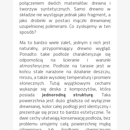
połączeniem dwóch materiałów: drewna i
tworzyw syntetycznych. Samo drewno w
składzie nie występuje jednak jako fragment, a
jako drobinki w postaci mączki drewnianej
uzupełnionej polimerami. Co zyskujemy w ten
sposób?
Ma to bardzo wiele zalet, jednym z nich jest
naturalny, przypominający drewno wygląd.
Ponadto takie podłoże charakteryzuje się
odpornością na ścieranie i warunki
atmosferyczne. Podłoże na tarasie jest w
końcu stale narażone na działanie deszczu,
mrozu, a także wysokiej temperatury i promieni
słonecznych. Tutaj wyjątkowymi cechami
wykazuje się deska z kompozytów, która
posiada
jednorodną strukturę
. Taka
powierzchnia jest dużo gładsza od wyłącznie
drewnianej, kolor całej podłogi jest identyczny i
prezentuje się przez to bardzo estetycznie. Te
dwie cechy ułatwiają konserwację podłoża, bez
problemu umyjemy całą powierzchnię myjką
ciśnieniową lub środkami chemicznymi