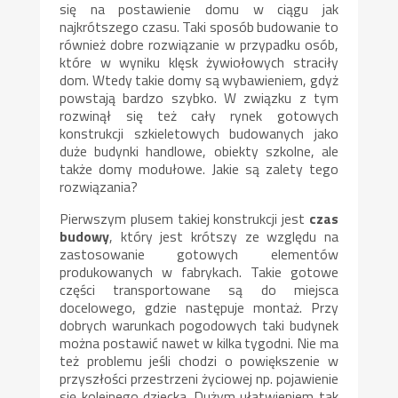
się na postawienie domu w ciągu jak
najkrótszego czasu. Taki sposób budowanie to
również dobre rozwiązanie w przypadku osób,
które w wyniku klęsk żywiołowych straciły
dom. Wtedy takie domy są wybawieniem, gdyż
powstają bardzo szybko. W związku z tym
rozwinął się też cały rynek gotowych
konstrukcji szkieletowych budowanych jako
duże budynki handlowe, obiekty szkolne, ale
także domy modułowe. Jakie są zalety tego
rozwiązania?
Pierwszym plusem takiej konstrukcji jest
czas
budowy
, który jest krótszy ze względu na
zastosowanie gotowych elementów
produkowanych w fabrykach. Takie gotowe
części transportowane są do miejsca
docelowego, gdzie następuje montaż. Przy
dobrych warunkach pogodowych taki budynek
można postawić nawet w kilka tygodni. Nie ma
też problemu jeśli chodzi o powiększenie w
przyszłości przestrzeni życiowej np. pojawienie
się kolejnego dziecka. Dużym ułatwieniem tak