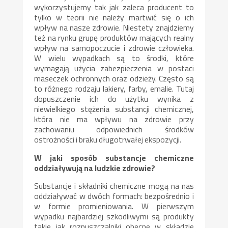
wykorzystujemy tak jak zaleca producent to
tylko w teorii nie należy martwić się o ich
wpływ na nasze zdrowie. Niestety znajdziemy
też na rynku grupę produktów mających realny
wpływ na samopoczucie i zdrowie człowieka.
W wielu wypadkach są to środki, które
wymagają użycia zabezpieczenia w postaci
maseczek ochronnych oraz odzieży. Często są
to różnego rodzaju lakiery, farby, emalie. Tutaj
dopuszczenie ich do użytku wynika z
niewielkiego stężenia substancji chemicznej,
która nie ma wpływu na zdrowie przy
zachowaniu odpowiednich środków
ostrożności i braku długotrwałej ekspozycji.
W jaki sposób substancje chemiczne
oddziaływują na ludzkie zdrowie?
Substancje i składniki chemiczne mogą na nas
oddziaływać w dwóch formach: bezpośrednio i
w formie promieniowania. W pierwszym
wypadku najbardziej szkodliwymi są produkty
takie jak rozpuszczalniki obecne w składzie