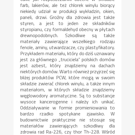
farb, lakierów, ale też chlorek winylu biorący
niekiedy udział w produkcji wykładzin, okien,
paneli, drzwi. Groźny dla zdrowia jest także
styren, a jest to jeden ze składników
styropianu, czy formaldehyd obecny w płytach
drewnopodobnych. Szkodliwe są także
materiały zawierające wszelkiego rodzaju
fenole, aminy, utwardzacze, czy plastyfikatory.
Przykładem materiału, który do dziś uznawany
jest za głównego „truciciela” polskich domów
jest azbest, który znajdziemy na dachach
niektórych domów. Warto również przyjrzeć się
bliżej produktów PCW, które mogą w swoim
składzie zwierać chlorek winylu, a także innym
materiałom, w których składzie znajdziemy
węglowodory aromatyczne. Są to substancje
wysoce kancerogenne i należy ich unikać.
Oddziaływanie w formie promieniowania to
bardzo rzadko spotykane zjawisko. W
budownictwie praktycznie nie stosuje się
materiałów zawierających szkodliwy dla
zdrowia rad Ra-226, czy thor Th-228. Wśród