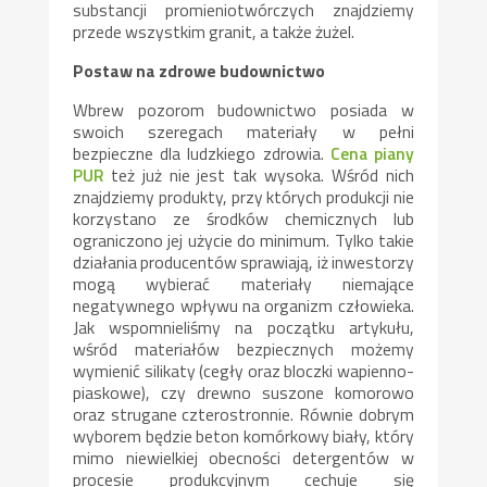
substancji promieniotwórczych znajdziemy
przede wszystkim granit, a także żużel.
Postaw na zdrowe budownictwo
Wbrew pozorom budownictwo posiada w
swoich szeregach materiały w pełni
bezpieczne dla ludzkiego zdrowia.
Cena piany
PUR
też już nie jest tak wysoka. Wśród nich
znajdziemy produkty, przy których produkcji nie
korzystano ze środków chemicznych lub
ograniczono jej użycie do minimum. Tylko takie
działania producentów sprawiają, iż inwestorzy
mogą wybierać materiały niemające
negatywnego wpływu na organizm człowieka.
Jak wspomnieliśmy na początku artykułu,
wśród materiałów bezpiecznych możemy
wymienić silikaty (cegły oraz bloczki wapienno-
piaskowe), czy drewno suszone komorowo
oraz strugane czterostronnie. Równie dobrym
wyborem będzie beton komórkowy biały, który
mimo niewielkiej obecności detergentów w
procesie produkcyjnym cechuje się