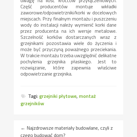
uwagę na ilość króćców przyłączeniowych.
Część producentów montuje wkładki
zaworowe/odpowietrzniki/korki w docelowych
miejscach. Przy finalnym montażu i puszczeniu
wody do instalacji należy wymienić korki dane
przez producenta na ich wersje metalowe.
Szczelność korków dostarczanych wraz z
grzejnikami pozostawia wiele do życzenia i
może być przyczyną poważnego przeciekania.
W trakcie montażu trzeba uwzględnić delikatne
pochylenia grzejnika płaskiego. Jest to
rozwiązanie, które zapewnia właściwe
odpowietrzanie grzejnika.
Tagi:
grzejniki płytowe
,
montaż
grzejników
←
Najzdrowsze materiały budowlane, czyli z
czego budować dom?