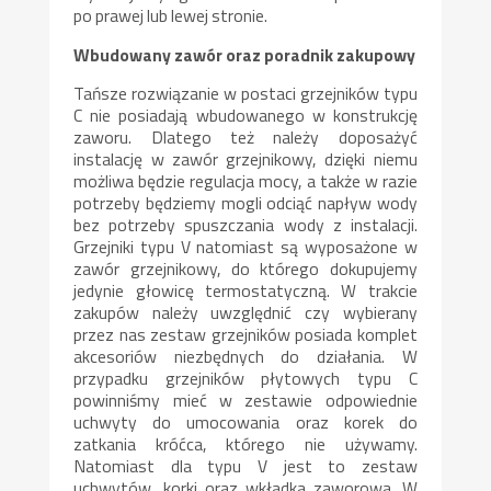
po prawej lub lewej stronie.
Wbudowany zawór oraz poradnik zakupowy
Tańsze rozwiązanie w postaci grzejników typu
C nie posiadają wbudowanego w konstrukcję
zaworu. Dlatego też należy doposażyć
instalację w zawór grzejnikowy, dzięki niemu
możliwa będzie regulacja mocy, a także w razie
potrzeby będziemy mogli odciąć napływ wody
bez potrzeby spuszczania wody z instalacji.
Grzejniki typu V natomiast są wyposażone w
zawór grzejnikowy, do którego dokupujemy
jedynie głowicę termostatyczną. W trakcie
zakupów należy uwzględnić czy wybierany
przez nas zestaw grzejników posiada komplet
akcesoriów niezbędnych do działania. W
przypadku grzejników płytowych typu C
powinniśmy mieć w zestawie odpowiednie
uchwyty do umocowania oraz korek do
zatkania króćca, którego nie używamy.
Natomiast dla typu V jest to zestaw
uchwytów, korki oraz wkładka zaworowa. W