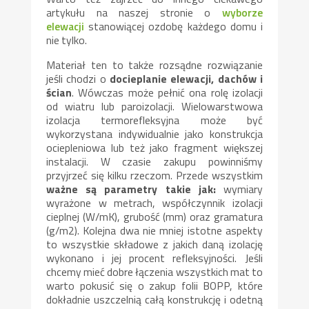
artykułu na naszej stronie o
wyborze
elewacji
stanowiącej ozdobę każdego domu i
nie tylko.
Materiał ten to także rozsądne rozwiązanie
jeśli chodzi o
docieplanie elewacji, dachów i
ścian
. Wówczas może pełnić ona rolę izolacji
od wiatru lub paroizolacji. Wielowarstwowa
izolacja termorefleksyjna może być
wykorzystana indywidualnie jako konstrukcja
ociepleniowa lub też jako fragment większej
instalacji. W czasie zakupu powinniśmy
przyjrzeć się kilku rzeczom. Przede wszystkim
ważne są parametry takie jak:
wymiary
wyrażone w metrach, współczynnik izolacji
cieplnej (W/mK), grubość (mm) oraz gramatura
(g/m2). Kolejna dwa nie mniej istotne aspekty
to wszystkie składowe z jakich daną izolację
wykonano i jej procent refleksyjności. Jeśli
chcemy mieć dobre łączenia wszystkich mat to
warto pokusić się o zakup folii BOPP, które
dokładnie uszczelnią całą konstrukcję i odetną