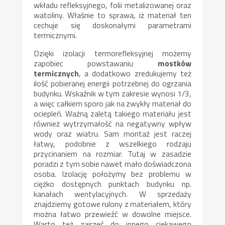
wkładu refleksyjnego, folii metalizowanej oraz
watoliny. Właśnie to sprawa, iż materiał ten
cechuje się doskonałymi parametrami
termicznymi.
Dzięki izolacji termorefleksyjnej możemy
zapobiec powstawaniu
mostków
termicznych
, a dodatkowo zredukujemy też
ilość pobieranej energii potrzebnej do ogrzania
budynku. Wskaźnik w tym zakresie wynosi 1/3,
a więc całkiem sporo jak na zwykły materiał do
ociepleń. Ważną zaletą takiego materiału jest
również wytrzymałość na negatywny wpływ
wody oraz wiatru. Sam montaż jest raczej
łatwy, podobnie z wszelkiego rodzaju
przycinaniem na rozmiar. Tutaj w zasadzie
poradzi z tym sobie nawet mało doświadczona
osoba. Izolację położymy bez problemu w
ciężko dostępnych punktach budynku np.
kanałach wentylacyjnych. W sprzedaży
znajdziemy gotowe rulony z materiałem, który
można łatwo przewieźć w dowolne miejsce.
Warto też zajrzeć do innego ciekawego