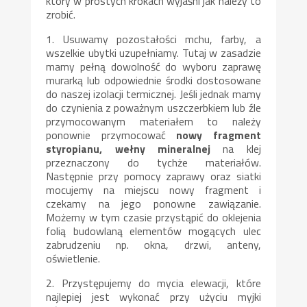
który w prostych krokach wyjaśni jak należy to
zrobić.
1. Usuwamy pozostałości mchu, farby, a
wszelkie ubytki uzupełniamy. Tutaj w zasadzie
mamy pełną dowolność do wyboru zaprawę
murarką lub odpowiednie środki dostosowane
do naszej izolacji termicznej. Jeśli jednak mamy
do czynienia z poważnym uszczerbkiem lub źle
przymocowanym materiałem to należy
ponownie przymocować
nowy fragment
styropianu, wełny mineralnej
na klej
przeznaczony do tychże materiałów.
Następnie przy pomocy zaprawy oraz siatki
mocujemy na miejscu nowy fragment i
czekamy na jego ponowne zawiązanie.
Możemy w tym czasie przystąpić do oklejenia
folią budowlaną elementów mogących ulec
zabrudzeniu np. okna, drzwi, anteny,
oświetlenie.
2. Przystępujemy do mycia elewacji, które
najlepiej jest wykonać przy użyciu myjki