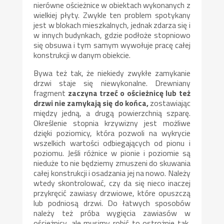
nierówne ościeżnice w obiektach wykonanych z
wielkiej płyty. Zwykle ten problem spotykany
jest w blokach mieszkalnych, jednak zdarza się i
w innych budynkach, gdzie podłoże stopniowo
się obsuwa i tym samym wywołuje pracę całej
konstrukcji w danym obiekcie.
Bywa też tak, że niekiedy zwykłe zamykanie
drzwi staje się niewykonalne. Drewniany
fragment
zaczyna trzeć o ościeżnicę lub też
drzwi nie zamykają się do końca,
zostawiając
między jedną, a drugą powierzchnią szparę.
Określenie stopnia krzywizny jest możliwe
dzięki poziomicy, która pozwoli na wykrycie
wszelkich wartości odbiegających od pionu i
poziomu. Jeśli różnice w pionie i poziomie są
nieduże to nie będziemy zmuszeni do skuwania
całej konstrukcji i osadzania jej na nowo. Należy
wtedy skontrolować, czy da się nieco inaczej
przykręcić zawiasy drzwiowe, które opuszczą
lub podniosą drzwi. Do łatwych sposobów
należy też próba wygięcia zawiasów w
ościeżnicy, ale musimy robić to ostrożnie tak,