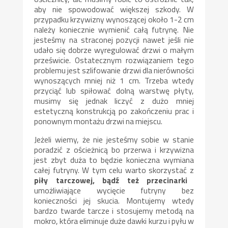
aby nie spowodować większej szkody. W
przypadku krzywizny wynoszącej około 1-2 cm
należy koniecznie wymienić całą futrynę. Nie
jesteśmy na straconej pozycji nawet jeśli nie
udało się dobrze wyregulować drzwi o małym
prześwicie. Ostatecznym rozwiązaniem tego
problemu jest szlifowanie drzwi dla nierówności
wynoszących mniej niż 1 cm. Trzeba wtedy
przyciąć lub spiłować dolną warstwę płyty,
musimy się jednak liczyć z dużo mniej
estetyczną konstrukcją po zakończeniu prac i
ponownym montażu drzwi na miejscu.
Jeżeli wiemy, że nie jesteśmy sobie w stanie
poradzić z ościeżnicą bo przerwa i krzywizna
jest zbyt duża to będzie konieczna wymiana
całej futryny. W tym celu warto skorzystać z
piły tarczowej, bądź też przecinarki
umożliwiające wycięcie futryny bez
konieczności jej skucia. Montujemy wtedy
bardzo twarde tarcze i stosujemy metodą na
mokro, która eliminuje duże dawki kurzu i pyłu w